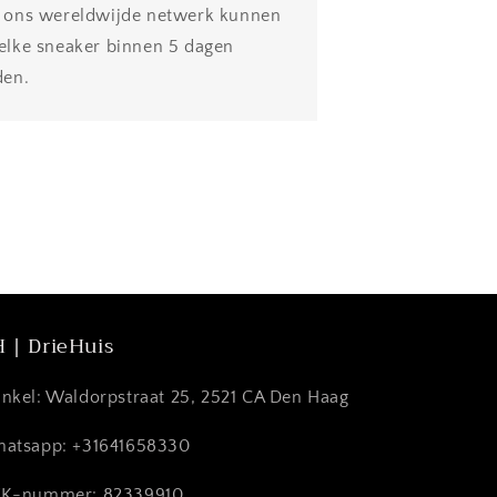
 ons wereldwijde netwerk kunnen
elke sneaker binnen 5 dagen
den.
 | DrieHuis
nkel: Waldorpstraat 25, 2521 CA Den Haag
atsapp: +31641658330
K-nummer: 82339910