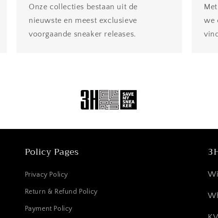
Onze collecties bestaan ​​uit de
Met
nieuwste en meest exclusieve
we 
voorgaande sneaker releases.
vin
Policy Pages
3H
Wi
Privacy Policy
Return & Refund Policy
Wh
Payment Policy
KV