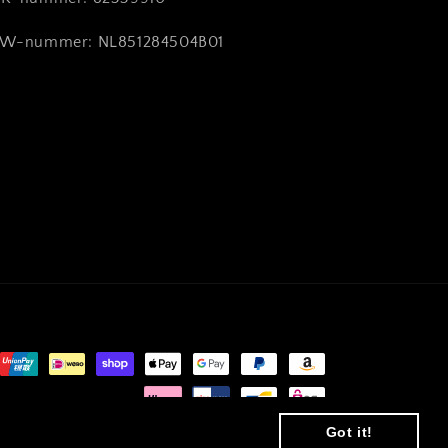
W-nummer: NL851284504B01
Got it!