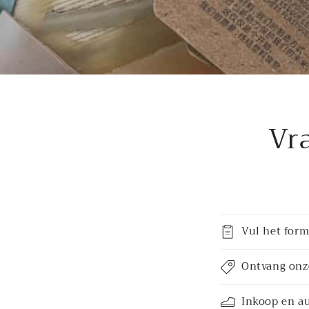
Vr
Vul het form
Ontvang onze
Inkoop en au